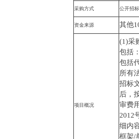
采购方式
公开招
其他
1
资金来源
(1
包括
包括
所有
招标
后，
审费
项目概况
201
细内
框架/